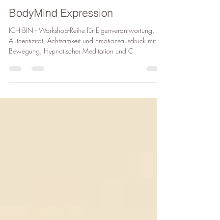
Bettina Traxler
2. Apr. 2019
1 Min. Lesezeit
BodyMind Expression
ICH BIN - Workshop-Reihe für Eigenverantwortung,
Authentizität, Achtsamkeit und Emotionsausdruck mit
Bewegung, Hypnotischer Meditation und C